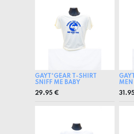
GAYT*GEAR T-SHIRT
GAYT
SNIFF ME BABY
MEN
29.95
€
31.9