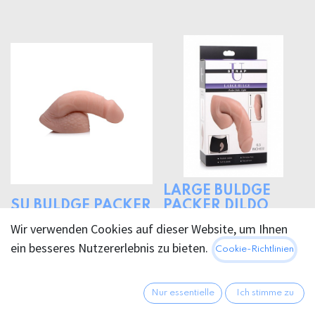
LARGE BULDGE
SU BULDGE PACKER
PACKER DILDO
DILDO
16.5cm
Wir verwenden Cookies auf dieser Website, um Ihnen
34,95
€
45,95
€
ein besseres Nutzererlebnis zu bieten.
Cookie-Richtlinien
Nur essentielle
Ich stimme zu