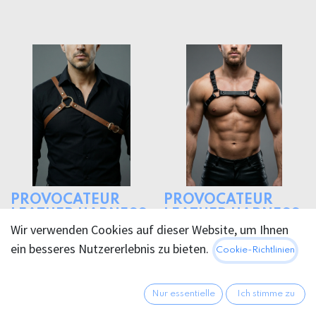
PROVOCATEUR
PROVOCATEUR
LEATHER HARNESS
LEATHER HARNESS
Wir verwenden Cookies auf dieser Website, um Ihnen
STYX
SHADOW
ein besseres Nutzererlebnis zu bieten.
Cookie-Richtlinien
124,95
€
159,95
€
Nur essentielle
Ich stimme zu