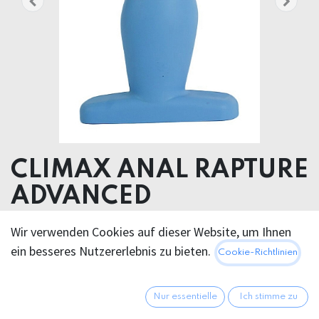
CLIMAX ANAL RAPTURE
ADVANCED
Wir verwenden Cookies auf dieser Website, um Ihnen
39,95
€
Alle Preise inkl. MwSt.
zzgl.
ein besseres Nutzererlebnis zu bieten.
Cookie-Richtlinien
Versandkosten
Nur essentielle
Ich stimme zu