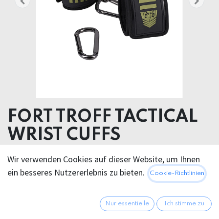
FORT TROFF TACTICAL
WRIST CUFFS
Product weight 430.00 grams
Wir verwenden Cookies auf dieser Website, um Ihnen
Product diameter 12.70 cm
ein besseres Nutzererlebnis zu bieten.
Cookie-Richtlinien
Materials Silicone Steel
60,95
€
Nur essentielle
Ich stimme zu
Alle Preise inkl. MwSt.
zzgl.