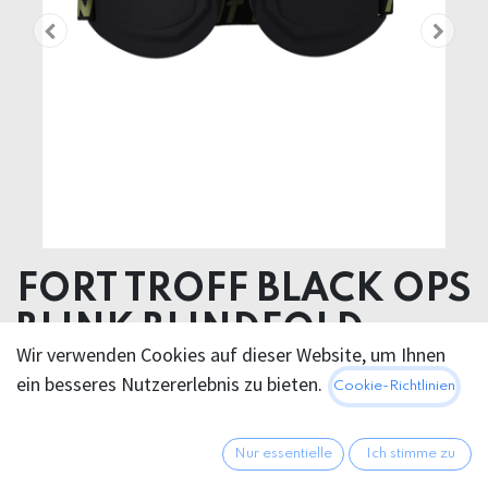
FORT TROFF BLACK OPS
BLINK BLINDFOLD
Wir verwenden Cookies auf dieser Website, um Ihnen
Product weight 110.00 grams
ein besseres Nutzererlebnis zu bieten.
Cookie-Richtlinien
Product diameter 6.40 cm
NEOPREN SILICONE
Nur essentielle
Ich stimme zu
48,95
€