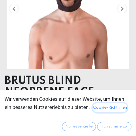
BRUTUS BLIND
NEOPRENE FACE
Wir verwenden Cookies auf dieser Website, um Ihnen
FUCKER HOOD
ein besseres Nutzererlebnis zu bieten.
Cookie-Richtlinien
Neoprene
Nur essentielle
Ich stimme zu
33,95
€
Alle Preise inkl. MwSt.
zzgl.