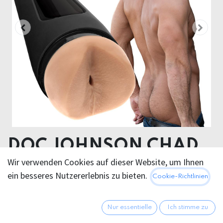
DOC JOHNSON CHAD
WHITE ULTRASKYN
Wir verwenden Cookies auf dieser Website, um Ihnen
ein besseres Nutzererlebnis zu bieten.
Cookie-Richtlinien
MASTURBATOR
Product diameter 8,4 cm
Nur essentielle
Ich stimme zu
Insertable length 22,1 cm