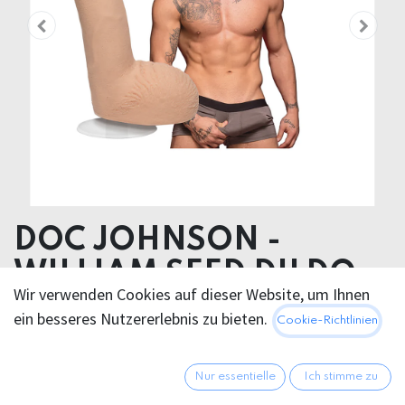
DOC JOHNSON -
WILLIAM SEED DILDO
Wir verwenden Cookies auf dieser Website, um Ihnen
20cm
ein besseres Nutzererlebnis zu bieten.
Cookie-Richtlinien
Product dimensions 4.57 x 20.80 x 4.57 cm
Product weight 450.00 grams
Nur essentielle
Ich stimme zu
Product diameter 4.60 cm