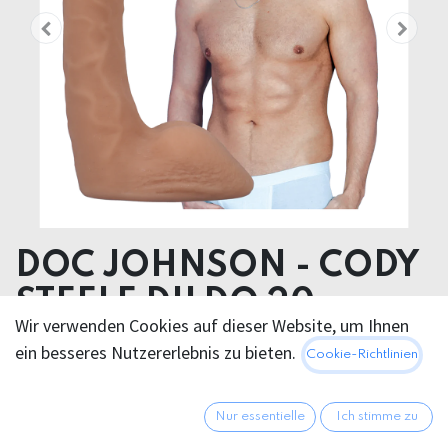
DOC JOHNSON - CODY
STEELE DILDO 20cm
Wir verwenden Cookies auf dieser Website, um Ihnen
Product dimensions 3.80 x 20.30 x 3.80 cm
ein besseres Nutzererlebnis zu bieten.
Cookie-Richtlinien
Product weight 304.00 grams
Product diameter 3.80 cm
Nur essentielle
Ich stimme zu
Insertable length 16.50 cm