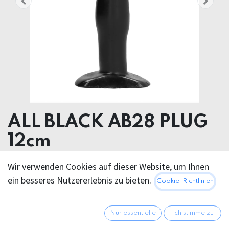
ALL BLACK AB28 PLUG
12cm
Product dimensions 3.00 x 12.00 x 3.00 cm
Wir verwenden Cookies auf dieser Website, um Ihnen
Product weight 50.00 grams
ein besseres Nutzererlebnis zu bieten.
Cookie-Richtlinien
PVC
11,95
€
Nur essentielle
Ich stimme zu
Alle Preise inkl. MwSt.
zzgl.