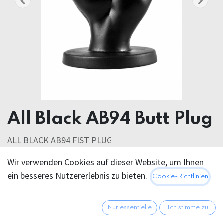
All Black AB94 Butt Plug
ALL BLACK AB94 FIST PLUG
Wir verwenden Cookies auf dieser Website, um Ihnen
49,95
€
Alle Preise inkl. MwSt.
zzgl.
ein besseres Nutzererlebnis zu bieten.
Cookie-Richtlinien
Versandkosten
Nur essentielle
Ich stimme zu