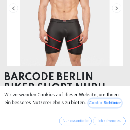
BARCODE BERLIN
BIKER SHORT NURU
Wir verwenden Cookies auf dieser Website, um Ihnen
52% Polyester 45% Polyurethane 3% Elastane
ein besseres Nutzererlebnis zu bieten.
Cookie-Richtlinien
45,95
€
Alle Preise inkl. MwSt.
zzgl.
Nur essentielle
Ich stimme zu
Versandkosten