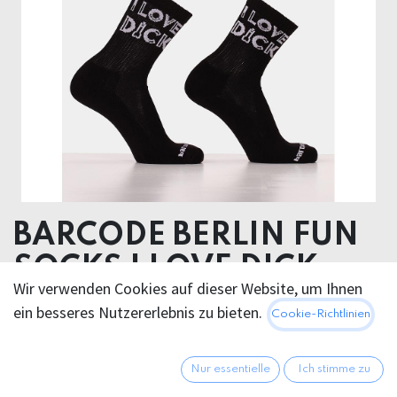
BARCODE BERLIN FUN
SOCKS I LOVE DICK
Wir verwenden Cookies auf dieser Website, um Ihnen
Hygiene Products
ein besseres Nutzererlebnis zu bieten.
Cookie-Richtlinien
Non returnable
Nur essentielle
Ich stimme zu
75% Cotton 22% Polyamide 3% Elastane