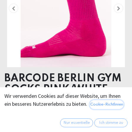
BARCODE BERLIN GYM
SOCKS PINK/WHITE
Wir verwenden Cookies auf dieser Website, um Ihnen
80% Cotton 18 % Polyamide 2% Elastan
ein besseres Nutzererlebnis zu bieten.
Cookie-Richtlinien
12,95
€
Alle Preise inkl. MwSt.
zzgl.
Nur essentielle
Ich stimme zu
Versandkosten