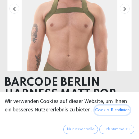
BARCODE BERLIN
HARNESS MATT POP
Wir verwenden Cookies auf dieser Website, um Ihnen
45% Polyamide 35% Polyester 20% Elastane
ein besseres Nutzererlebnis zu bieten.
Cookie-Richtlinien
20,95
€
Alle Preise inkl. MwSt.
zzgl.
Nur essentielle
Ich stimme zu
Versandkosten