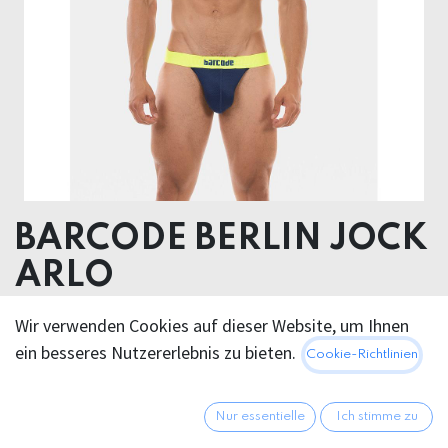
BARCODE BERLIN JOCK
ARLO
92% Polyester 8% Elastane
Wir verwenden Cookies auf dieser Website, um Ihnen
ein besseres Nutzererlebnis zu bieten.
Cookie-Richtlinien
20,95
€
Alle Preise inkl. MwSt.
zzgl.
Versandkosten
Nur essentielle
Ich stimme zu