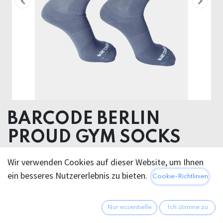
BARCODE BERLIN
PROUD GYM SOCKS
80% Cotton 18 % Polyamide 2% Elastan
Wir verwenden Cookies auf dieser Website, um Ihnen
ein besseres Nutzererlebnis zu bieten.
Cookie-Richtlinien
12,95
€
Alle Preise inkl. MwSt.
zzgl.
Versandkosten
Nur essentielle
Ich stimme zu