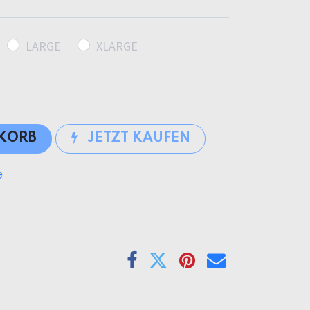
LARGE
XLARGE
NKORB
JETZT KAUFEN
e