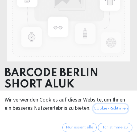
BARCODE BERLIN
SHORT ALUK
98% Polyster 2% Elastane
Wir verwenden Cookies auf dieser Website, um Ihnen
ein besseres Nutzererlebnis zu bieten.
Cookie-Richtlinien
Dieses Produkt ist nicht länger verfügbar.
Nur essentielle
Ich stimme zu