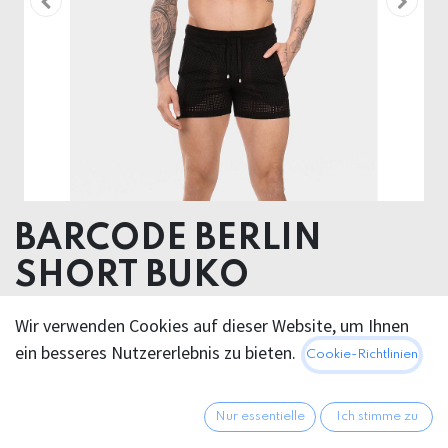
BARCODE BERLIN
SHORT BUKO
51% Polyester 48% Cotton 1% Elastane
Wir verwenden Cookies auf dieser Website, um Ihnen
ein besseres Nutzererlebnis zu bieten.
Cookie-Richtlinien
Dieses Produkt ist nicht länger verfügbar.
Nur essentielle
Ich stimme zu