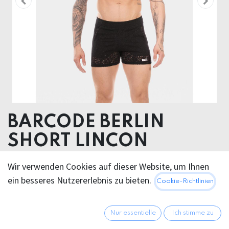
BARCODE BERLIN
SHORT LINCON
88% Cotton 12% Polyester
Wir verwenden Cookies auf dieser Website, um Ihnen
ein besseres Nutzererlebnis zu bieten.
Cookie-Richtlinien
Dieses Produkt ist nicht länger verfügbar.
Nur essentielle
Ich stimme zu