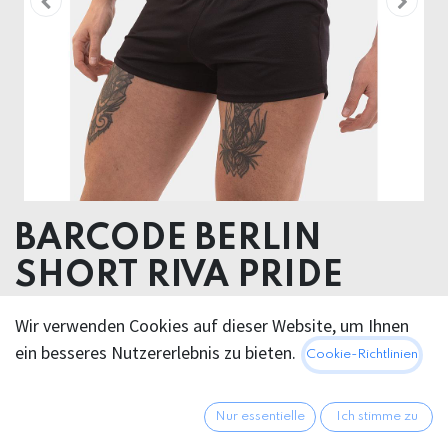
BARCODE BERLIN
SHORT RIVA PRIDE
92% Polyester / 8% Elastomer
Wir verwenden Cookies auf dieser Website, um Ihnen
ein besseres Nutzererlebnis zu bieten.
Cookie-Richtlinien
Dieses Produkt ist nicht länger verfügbar.
Nur essentielle
Ich stimme zu