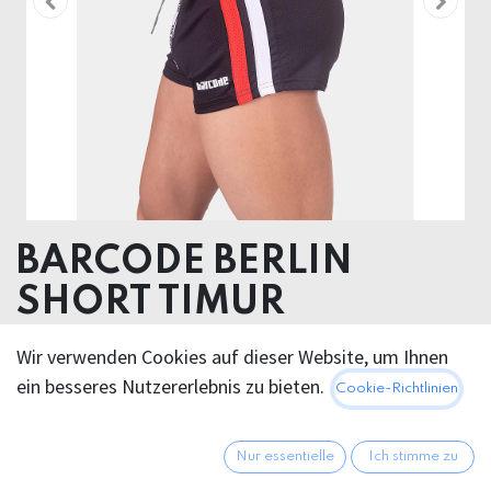
BARCODE BERLIN
SHORT TIMUR
Wir verwenden Cookies auf dieser Website, um Ihnen
46,95
€
Alle Preise inkl. MwSt.
zzgl.
ein besseres Nutzererlebnis zu bieten.
Cookie-Richtlinien
Versandkosten
Nur essentielle
Ich stimme zu
FARBE