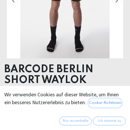
BARCODE BERLIN
SHORT WAYLOK
60% Tencel TM ( Modal) 40% Polyester
Wir verwenden Cookies auf dieser Website, um Ihnen
ein besseres Nutzererlebnis zu bieten.
Cookie-Richtlinien
60,95
€
Alle Preise inkl. MwSt.
zzgl.
Versandkosten
Nur essentielle
Ich stimme zu