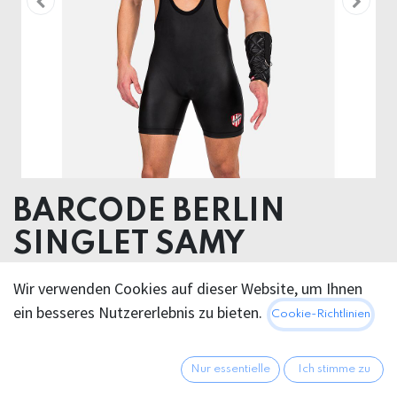
BARCODE BERLIN
SINGLET SAMY
52% Polyester 45% Polyurethane 3% Elastan
Wir verwenden Cookies auf dieser Website, um Ihnen
ein besseres Nutzererlebnis zu bieten.
Cookie-Richtlinien
70,95
€
Alle Preise inkl. MwSt.
zzgl.
Versandkosten
Nur essentielle
Ich stimme zu