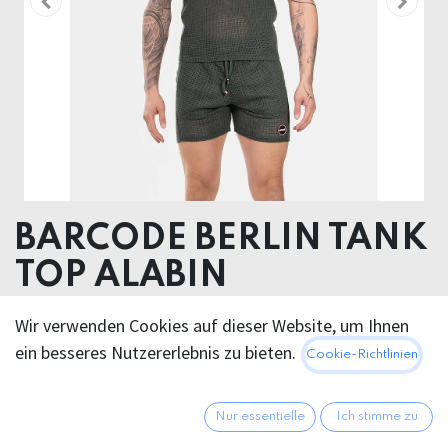
BARCODE BERLIN TANK
TOP ALABIN
51% Polyester 48% Cotton 1% Elastane
Wir verwenden Cookies auf dieser Website, um Ihnen
ein besseres Nutzererlebnis zu bieten.
Cookie-Richtlinien
Dieses Produkt ist nicht länger verfügbar.
Nur essentielle
Ich stimme zu