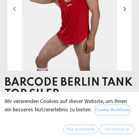
BARCODE BERLIN TANK
TOP SILER
Wir verwenden Cookies auf dieser Website, um Ihnen
92% Polyester 8% Elastomero
ein besseres Nutzererlebnis zu bieten.
Cookie-Richtlinien
32,95
€
Alle Preise inkl. MwSt.
zzgl.
Nur essentielle
Ich stimme zu
Versandkosten