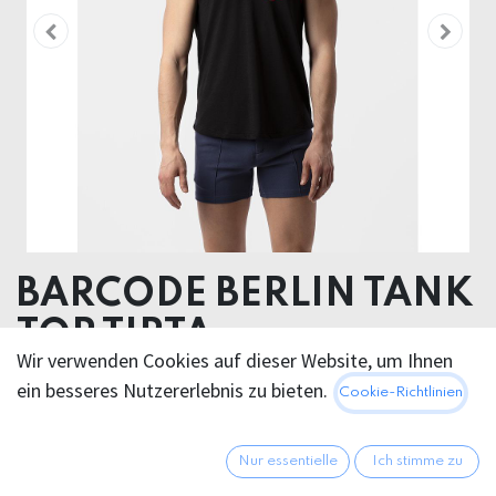
BARCODE BERLIN TANK
TOP TIRTA
Wir verwenden Cookies auf dieser Website, um Ihnen
100% Polyester
ein besseres Nutzererlebnis zu bieten.
Cookie-Richtlinien
35,95
€
Alle Preise inkl. MwSt.
zzgl.
Nur essentielle
Ich stimme zu
Versandkosten