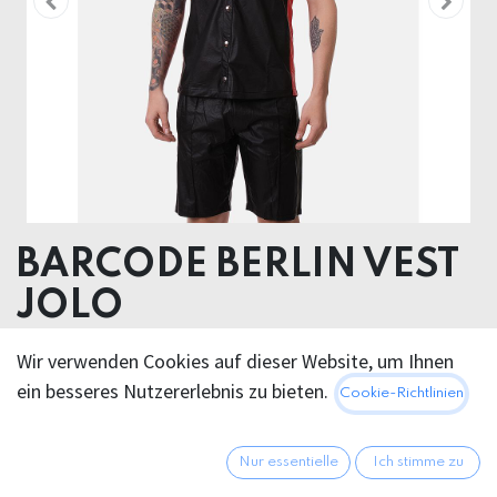
BARCODE BERLIN VEST
JOLO
Face: 100% Polyurethane Ground: 100% Viscose
Wir verwenden Cookies auf dieser Website, um Ihnen
ein besseres Nutzererlebnis zu bieten.
Cookie-Richtlinien
88,95
€
Alle Preise inkl. MwSt.
zzgl.
Versandkosten
Nur essentielle
Ich stimme zu