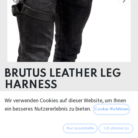
BRUTUS LEATHER LEG
HARNESS
Leather
Wir verwenden Cookies auf dieser Website, um Ihnen
ein besseres Nutzererlebnis zu bieten.
Cookie-Richtlinien
48,95
€
Alle Preise inkl. MwSt.
zzgl.
Versandkosten
Nur essentielle
Ich stimme zu