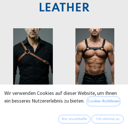
LEATHER​
PROVOCATEUR
PROVOCATEUR
Wir verwenden Cookies auf dieser Website, um Ihnen
LEATHER HARNESS
LEATHER HARNESS
ein besseres Nutzererlebnis zu bieten.
Cookie-Richtlinien
STYX
SHADOW
124,95
€
159,95
€
Nur essentielle
Ich stimme zu