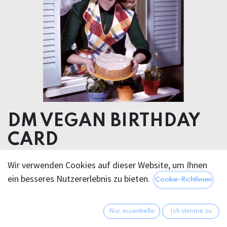
DM VEGAN BIRTHDAY
CARD
Wir verwenden Cookies auf dieser Website, um Ihnen
5,95
€
Alle Preise inkl. MwSt.
zzgl.
ein besseres Nutzererlebnis zu bieten.
Cookie-Richtlinien
Versandkosten
Nur essentielle
Ich stimme zu