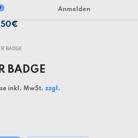
0
Anmelden
150€
ER BADGE
R BADGE
ise inkl. MwSt.
zzgl.