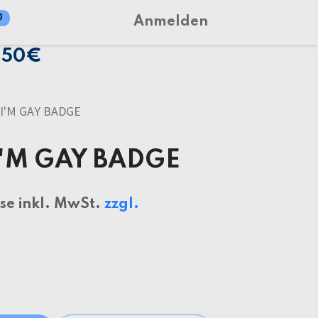
0
Anmelden
150€
I'M GAY BADGE
I'M GAY BADGE
ise inkl. MwSt.
zzgl.