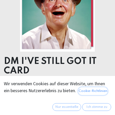
DM I'VE STILL GOT IT
CARD
Wir verwenden Cookies auf dieser Website, um Ihnen
5,95
€
Alle Preise inkl. MwSt.
zzgl.
ein besseres Nutzererlebnis zu bieten.
Cookie-Richtlinien
Versandkosten
Nur essentielle
Ich stimme zu