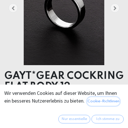
GAYT*GEAR COCKRING
FLAT BODY 12mm
Wir verwenden Cookies auf dieser Website, um Ihnen
ein besseres Nutzererlebnis zu bieten.
29,95
€
Cookie-Richtlinien
Alle Preise inkl. MwSt.
zzgl.
Versandkosten
Nur essentielle
Ich stimme zu