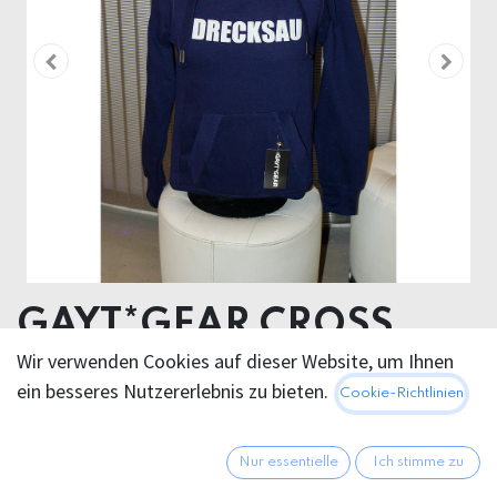
GAYT*GEAR CROSS
NECK HOODIE
Wir verwenden Cookies auf dieser Website, um Ihnen
ein besseres Nutzererlebnis zu bieten.
Cookie-Richtlinien
DRECKSAU GLOW IN
THE DARK
Nur essentielle
Ich stimme zu
COTTON