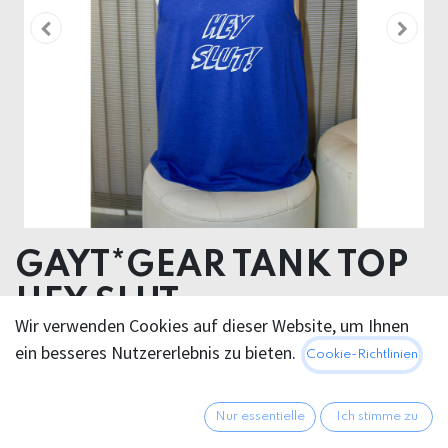
GAYT*GEAR TANK TOP
HEY SLUT
Wir verwenden Cookies auf dieser Website, um Ihnen
COTTON
ein besseres Nutzererlebnis zu bieten.
Cookie-Richtlinien
24,95
€
Alle Preise inkl. MwSt.
zzgl.
Nur essentielle
Ich stimme zu
Versandkosten