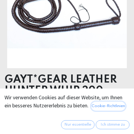
GAYT*GEAR LEATHER
HUNTER WHIP 300cm
Wir verwenden Cookies auf dieser Website, um Ihnen
Leather 300cm
ein besseres Nutzererlebnis zu bieten.
Cookie-Richtlinien
134,95
€
Alle Preise inkl. MwSt.
zzgl.
Nur essentielle
Ich stimme zu
Versandkosten