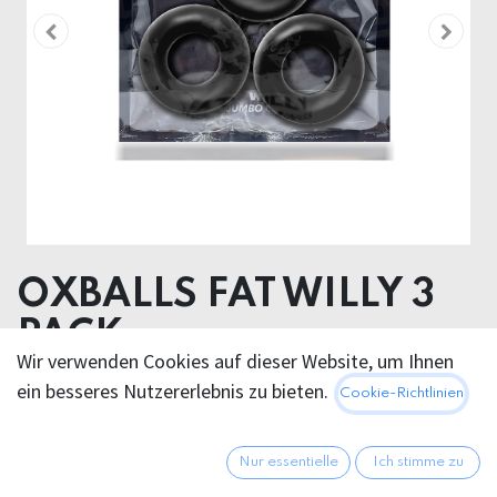
OXBALLS FAT WILLY 3
PACK
Wir verwenden Cookies auf dieser Website, um Ihnen
ein besseres Nutzererlebnis zu bieten.
21,95
€
Cookie-Richtlinien
Alle Preise inkl. MwSt.
zzgl.
Versandkosten
Nur essentielle
Ich stimme zu