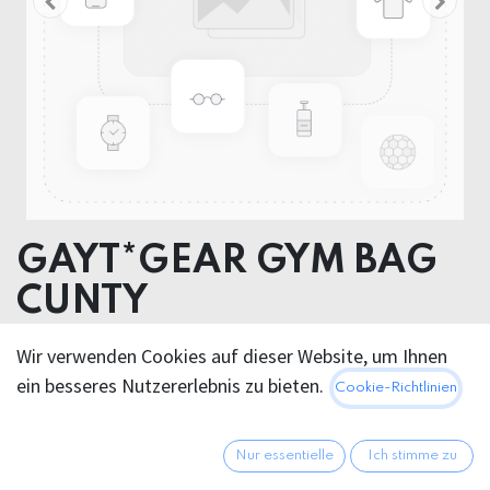
GAYT*GEAR GYM BAG
CUNTY
VYNIL
Wir verwenden Cookies auf dieser Website, um Ihnen
ein besseres Nutzererlebnis zu bieten.
Cookie-Richtlinien
14,95
€
Alle Preise inkl. MwSt.
zzgl.
Versandkosten
Nur essentielle
Ich stimme zu