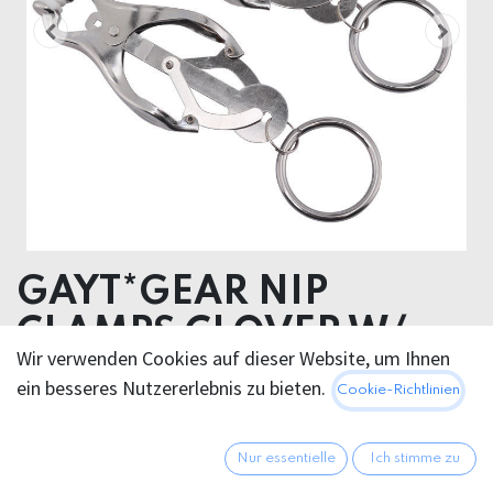
GAYT*GEAR NIP
CLAMPS CLOVER W/
Wir verwenden Cookies auf dieser Website, um Ihnen
RING
ein besseres Nutzererlebnis zu bieten.
Cookie-Richtlinien
19,95
€
Alle Preise inkl. MwSt.
zzgl.
Nur essentielle
Ich stimme zu
Versandkosten