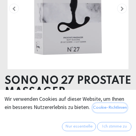
SONO NO 27 PROSTATE
MASSAGER
Wir verwenden Cookies auf dieser Website, um Ihnen
Product dimensions 2.10 x 12.50 x 110.10 cm
ein besseres Nutzererlebnis zu bieten.
Cookie-Richtlinien
Product weight 32.00 grams
Product diameter 2.00 cm
Nur essentielle
Ich stimme zu
ABS SILICONE