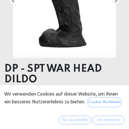
DP - SPT WAR HEAD
DILDO
Product dimensions 9.00 x 33.00 x 9.00 cm
Wir verwenden Cookies auf dieser Website, um Ihnen
Product weight 2310.00 grams
ein besseres Nutzererlebnis zu bieten.
Cookie-Richtlinien
PVC
126,95
€
Nur essentielle
Ich stimme zu
Alle Preise inkl. MwSt.
zzgl.