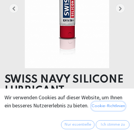
SWISS NAVY SILICONE
LUBRICANT
Wir verwenden Cookies auf dieser Website, um Ihnen
Cyclopentasiloxane, Dimethicone, Tocopheryl
ein besseres Nutzererlebnis zu bieten.
Cookie-Richtlinien
Acetate(Vitamin E).
6,95
€
Nur essentielle
Ich stimme zu
Alle Preise inkl. MwSt.
zzgl.