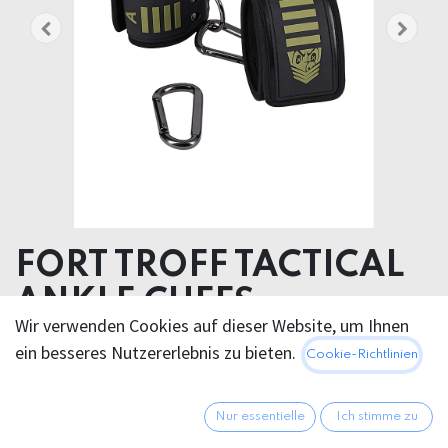
FORT TROFF TACTICAL
ANKLE CUFFS
Wir verwenden Cookies auf dieser Website, um Ihnen
NEOPREN STEEL
ein besseres Nutzererlebnis zu bieten.
Cookie-Richtlinien
Product weight 430.00 grams
Product diameter 6.90 cm
Nur essentielle
Ich stimme zu
62,95
€