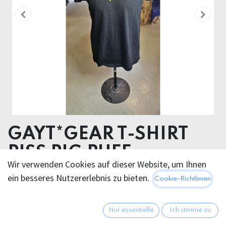
GAYT*GEAR T-SHIRT
PISS PIG PUFF
Wir verwenden Cookies auf dieser Website, um Ihnen
ORGANIC COTTON
ein besseres Nutzererlebnis zu bieten.
Cookie-Richtlinien
VYNIL PUFF TRANSFER
29,95
€
Nur essentielle
Ich stimme zu
Alle Preise inkl. MwSt.
zzgl.