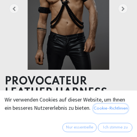
PROVOCATEUR
LEATHER HARNESS
Wir verwenden Cookies auf dieser Website, um Ihnen
CHANCE
ein besseres Nutzererlebnis zu bieten.
Cookie-Richtlinien
Daring Fashion Icon: CHANCE is the ultimate statement
piece for the bold and the badasses
Nur essentielle
Ich stimme zu